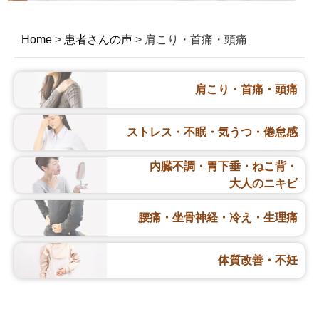
Home
>
患者さんの声
>
肩こり・首痛・頭痛
肩こり・首痛・頭痛
ストレス・不眠・
気うつ・倦怠感
内臓不調・胃下垂・
ねこ背・
大人のニキビ
腰痛・坐骨神経・
冷え・生理痛
体質改善・不妊