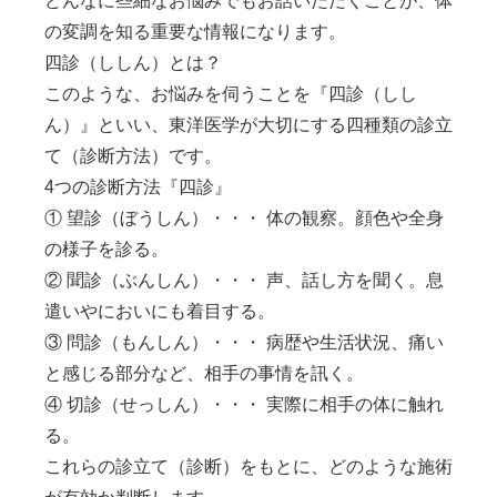
どんなに些細なお悩みでもお話いただくことが、体
の変調を知る重要な情報になります。
四診（ししん）とは？
このような、お悩みを伺うことを『四診（しし
ん）』といい、東洋医学が大切にする四種類の診立
て（診断方法）です。
4つの診断方法『四診』
① 望診（ぼうしん）
・・・ 体の観察。顔色や全身
の様子を診る。
② 聞診（ぶんしん）
・・・ 声、話し方を聞く。息
遣いやにおいにも着目する。
③ 問診（もんしん）
・・・ 病歴や生活状況、痛い
と感じる部分など、相手の事情を訊く。
④ 切診（せっしん）
・・・ 実際に相手の体に触れ
る。
これらの診立て（診断）をもとに、どのような施術