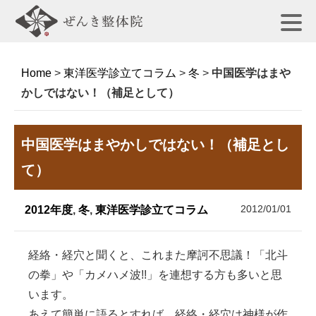
Home
>
東洋医学診立てコラム
>
冬
>
中国医学はまや
かしではない！（補足として）
中国医学はまやかしではない！（補足とし
て）
2012/01/01
2012年度
,
冬
,
東洋医学診立てコラム
経絡・経穴と聞くと、これまた摩訶不思議！「北斗
の拳」や「カメハメ波!!」を連想する方も多いと思
います。
あえて簡単に語るとすれば、経絡・経穴は神様が作