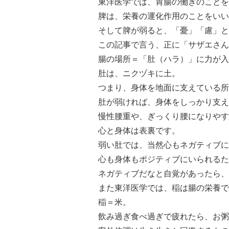
東洋医学では、胃腸の働きのことを
脾は、栄養の運化作用のことをいい
そして脾が弱ると、「憂」「慮」と
この記事で言う、正に「サザエさん
腸の場所＝「肚（ハラ）」に力が入
肚は、ニクヅキに土。
つまり、身体を地面に支えている所
肚が弱ければ、身体をしっかり支え
慢性腰重や、ぎっくり腰になりやす
心と身体は表裏です。
弱い肚では、当然心もネガティブに
心も身体もポジティブにいられるた
ネガティブだなと自覚があったら、
また東洋医学では、稲は腸の栄養で
稲＝米。
飲み過ぎ食べ過ぎで疲れたら、お粥