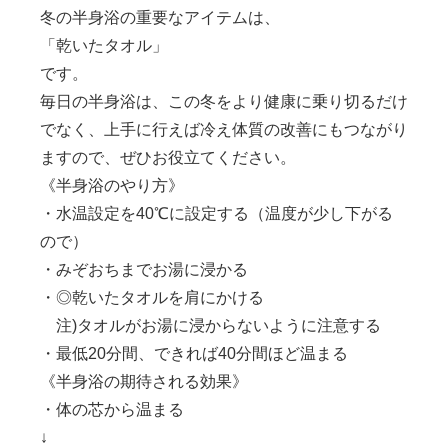
冬の半身浴の重要なアイテムは、
「乾いたタオル」
です。
毎日の半身浴は、この冬をより健康に乗り切るだけ
でなく、
上手に行えば冷え体質の改善にもつながり
ますので、ぜひお役立てください。
《半身浴のやり方》
・水温設定を
40℃
に設定する（温度が少し下がる
ので）
・みぞおちまでお湯に浸かる
・◎乾いたタオルを肩にかける
注
)
タオルがお湯に浸からないように注意する
・最低
20
分間、できれば
40
分間ほど温まる
《半身浴の期待される効果》
・体の芯から温まる
↓