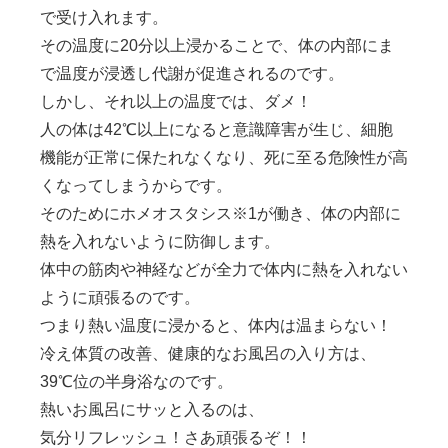
で受け入れます。
その温度に
20
分以上浸かることで、体の内部にま
で温度が浸透し代謝が促進されるのです。
しかし、それ以上の温度では、ダメ！
人の体は
42℃
以上になると意識障害が生じ、細胞
機能が正常に保たれなくなり、死に至る危険性が高
くなってしまうからです。
そのためにホメオスタシス※
1
が働き、体の内部に
熱を入れないように防御します。
体中の筋肉や神経などが全力で体内に熱を入れない
ように頑張るのです。
つまり熱い温度に浸かると、体内は温まらない！
冷え体質の改善、健康的なお風呂の入り方は、
39℃
位の半身浴なのです。
熱いお風呂にサッと入るのは、
気分リフレッシュ！さあ頑張るぞ！！