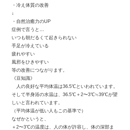
・冷え体質の改善
↓
・自然治癒力の
UP
症例で言うと
…
いつも朝だるくて起きられない
手足が冷えている
疲れやすい
風邪をひきやすい
等の改善につながります。
《豆知識》
人の良好な平均体温は
36.5℃
といわれています。
そして半身浴の水温は、
36.5℃
＋
2
〜
3℃
≒
39℃
が望
しいと言われています。
（平均体温が低い人もこの基準で）
なぜかというと、
＋
2
〜
3℃
の温度は、人の体が許容し、体の深部ま